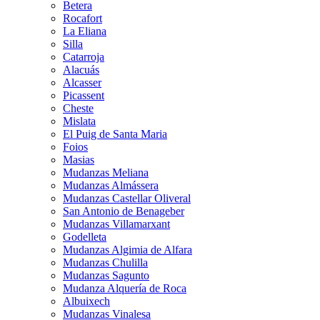
Betera
Rocafort
La Eliana
Silla
Catarroja
Alacuás
Alcasser
Picassent
Cheste
Mislata
El Puig de Santa Maria
Foios
Masias
Mudanzas Meliana
Mudanzas Almássera
Mudanzas Castellar Oliveral
San Antonio de Benageber
Mudanzas Villamarxant
Godelleta
Mudanzas Algimia de Alfara
Mudanzas Chulilla
Mudanzas Sagunto
Mudanza Alquería de Roca
Albuixech
Mudanzas Vinalesa